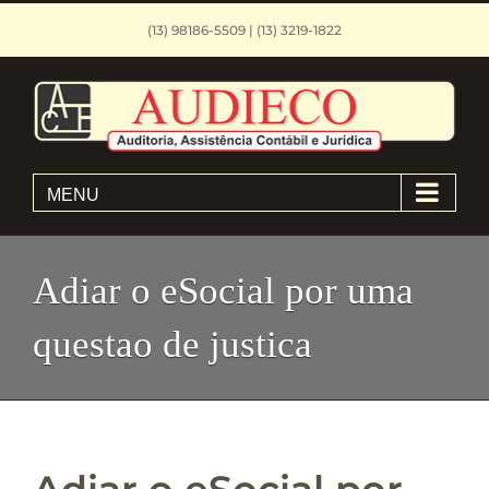
Skip
(13) 98186-5509 | (13) 3219-1822
to
content
MENU
Adiar o eSocial por uma
questao de justica