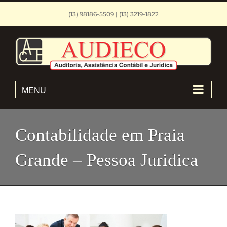
Skip
(13) 98186-5509 | (13) 3219-1822
to
content
MENU
Contabilidade em Praia
Grande – Pessoa Juridica