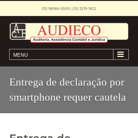
Skip
(13) 98186-5509 | (13) 3219-1822
to
content
MENU
Entrega de declaração por
smartphone requer cautela